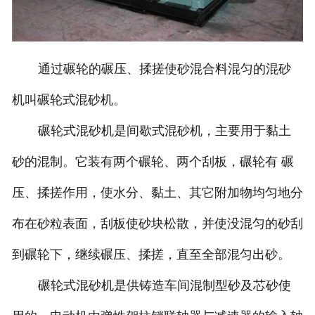
通过碾轮的碾压、揉搓使砂混合料混匀的混砂
机叫碾轮式混砂机。
碾轮式混砂机是间歇式混砂机，主要用于黏土
砂的混制。它装有两个碾轮、两个刮板，碾轮有 碾
压、揉搓作用，使水分、黏土、其它附加物均匀地分
布在砂粒表面，刮板使砂块松散，并使没混匀的砂刮
到碾轮下，继续碾压、揉搓，直至全部混匀出砂。
碾轮式混砂机是供铸造车间混制型砂及芯砂使